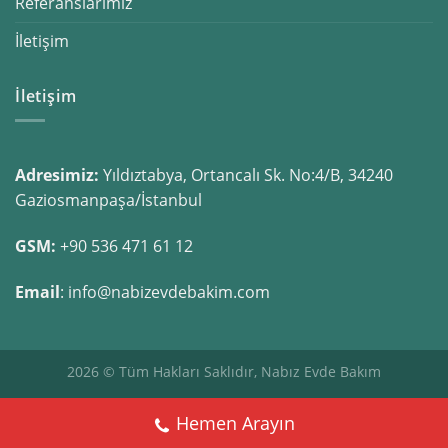
Referanslarımız
İletişim
İletişim
Adresimiz:
Yıldıztabya, Ortancalı Sk. No:4/B, 34240
Gaziosmanpaşa/İstanbul
GSM:
+90 536 471 61 12
Email
: info@nabizevdebakim.com
2026 © Tüm Hakları Saklıdır, Nabız Evde Bakım
Hemen Arayın