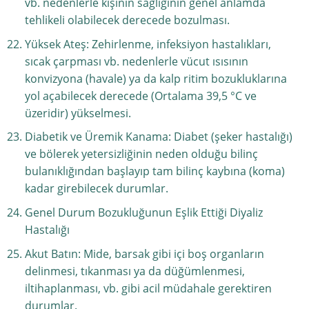
vb. nedenlerle kişinin sağlığının genel anlamda
tehlikeli olabilecek derecede bozulması.
Yüksek Ateş: Zehirlenme, infeksiyon hastalıkları,
sıcak çarpması vb. nedenlerle vücut ısısının
konvizyona (havale) ya da kalp ritim bozukluklarına
yol açabilecek derecede (Ortalama 39,5 °C ve
üzeridir) yükselmesi.
Diabetik ve Üremik Kanama: Diabet (şeker hastalığı)
ve bölerek yetersizliğinin neden olduğu bilinç
bulanıklığından başlayıp tam bilinç kaybına (koma)
kadar girebilecek durumlar.
Genel Durum Bozukluğunun Eşlik Ettiği Diyaliz
Hastalığı
Akut Batın: Mide, barsak gibi içi boş organların
delinmesi, tıkanması ya da düğümlenmesi,
iltihaplanması, vb. gibi acil müdahale gerektiren
durumlar.